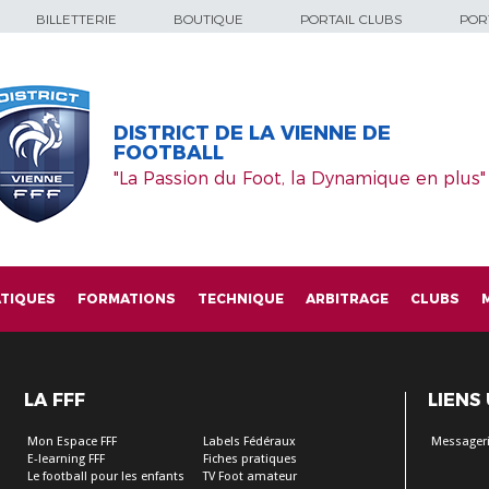
BILLETTERIE
BOUTIQUE
PORTAIL CLUBS
PORT
DISTRICT DE LA VIENNE DE
FOOTBALL
"La Passion du Foot, la Dynamique en plus"
TIQUES
FORMATIONS
TECHNIQUE
ARBITRAGE
CLUBS
LA FFF
LIENS
Mon Espace FFF
Labels Fédéraux
Messageri
E-learning FFF
Fiches pratiques
Le football pour les enfants
TV Foot amateur