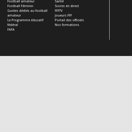
Football amateur
Santé
Football Féminin
Scores en direct
Guides dédiés au football
FFFTV
amateur
Joueurs FFF
Le Programme éducatif
Portail des officiels
fédéral
Nos formations
FAFA