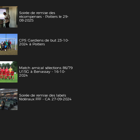
Soirée de remise des
récompenses - Poitiers le 29-
08-2025
CPS Gardiens de but 23-10-
2024 à Poitiers
Match amical sélections 86/79
U15G à Benassay - 16-10-
2024
Soirée de remise des labels
fédéraux FFF - CA 27-09-2024