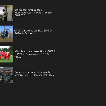
Soirée de remise des
récompenses - Poitiers le 29-
08-2025
CPS Gardiens de but 23-10-
2024 à Poitiers
Match amical sélections 86/79
U15G à Benassay - 16-10-
2024
Soirée de remise des labels
fédéraux FFF - CA 27-09-2024