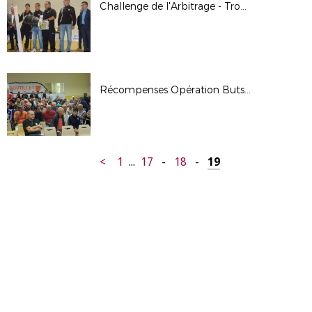
Challenge de l'Arbitrage - Trophées des Arbitres 16/17
Récompenses Opération Buts 2016/2017
<
1
...
17
-
18
-
19