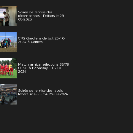
Soirée de remise des
récompenses - Poitiers le 29-
08-2025
CPS Gardiens de but 23-10-
2024 à Poitiers
Match amical sélections 86/79
U15G à Benassay - 16-10-
2024
Soirée de remise des labels
fédéraux FFF - CA 27-09-2024