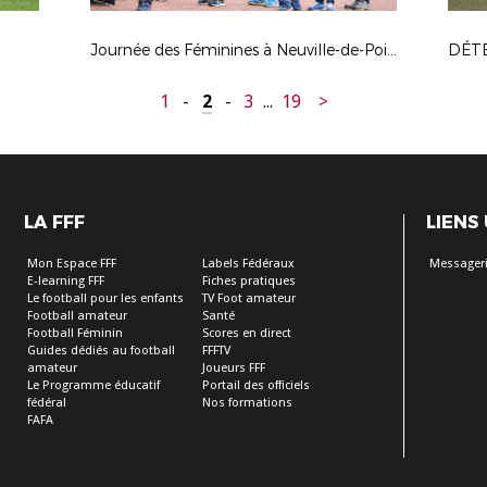
Journée des Féminines à Neuville-de-Poitou // 27.04.2024
1
-
2
-
3
...
19
>
LA FFF
LIENS
Mon Espace FFF
Labels Fédéraux
Messageri
E-learning FFF
Fiches pratiques
Le football pour les enfants
TV Foot amateur
Football amateur
Santé
Football Féminin
Scores en direct
Guides dédiés au football
FFFTV
amateur
Joueurs FFF
Le Programme éducatif
Portail des officiels
fédéral
Nos formations
FAFA