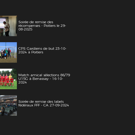
Soirée de remise des
récompenses - Poitiers le 29-
08-2025
CPS Gardiens de but 23-10-
2024 à Poitiers
Match amical sélections 86/79
U15G à Benassay - 16-10-
2024
Soirée de remise des labels
fédéraux FFF - CA 27-09-2024