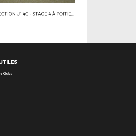
DÉTECTION U14G - STAGE 4 À POITIERS LE 15-04-2024
 UTILES
e Clubs