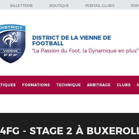
BILLETTERIE
BOUTIQUE
PORTAIL CLUBS
PORT
DISTRICT DE LA VIENNE DE
FOOTBALL
"La Passion du Foot, la Dynamique en plus"
TIQUES
FORMATIONS
TECHNIQUE
ARBITRAGE
CLUBS
FG - STAGE 2 À BUXEROLL