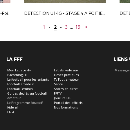
Journée des Féminines à Neuville-de-Poitou // 27.04.2024
DÉTECTION U14G - STAGE 4 À POITIERS LE 15-04-2024
1
-
2
-
3
...
19
>
LA FFF
LIENS
Mon Espace FFF
Labels Fédéraux
Messageri
E-learning FFF
Fiches pratiques
Le football pour les enfants
TV Foot amateur
Football amateur
Santé
Football Féminin
Scores en direct
Guides dédiés au football
FFFTV
amateur
Joueurs FFF
Le Programme éducatif
Portail des officiels
fédéral
Nos formations
FAFA