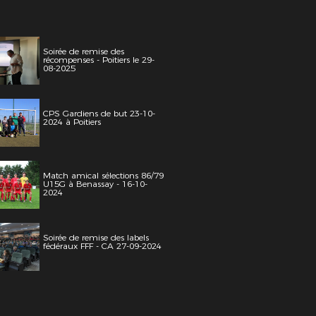
Soirée de remise des
récompenses - Poitiers le 29-
08-2025
CPS Gardiens de but 23-10-
2024 à Poitiers
Match amical sélections 86/79
U15G à Benassay - 16-10-
2024
Soirée de remise des labels
fédéraux FFF - CA 27-09-2024