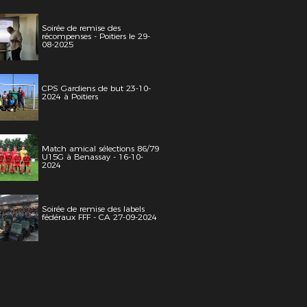
Soirée de remise des
récompenses - Poitiers le 29-
08-2025
CPS Gardiens de but 23-10-
2024 à Poitiers
Match amical sélections 86/79
U15G à Benassay - 16-10-
2024
Soirée de remise des labels
fédéraux FFF - CA 27-09-2024