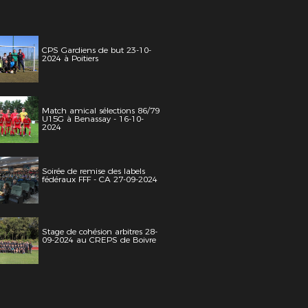
CPS Gardiens de but 23-10-
2024 à Poitiers
Match amical sélections 86/79
U15G à Benassay - 16-10-
2024
Soirée de remise des labels
fédéraux FFF - CA 27-09-2024
Stage de cohésion arbitres 28-
09-2024 au CREPS de Boivre