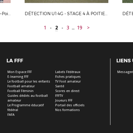
Journée des Féminines à Neuville-de-Poitou // 27.04.2024
DÉTECTION U14G - STAGE 4 À POITIERS LE 15-04-2024
1
-
2
-
3
...
19
>
LA FFF
LIENS
Mon Espace FFF
Labels Fédéraux
Messageri
E-learning FFF
Fiches pratiques
Le football pour les enfants
TV Foot amateur
Football amateur
Santé
Football Féminin
Scores en direct
Guides dédiés au football
FFFTV
amateur
Joueurs FFF
Le Programme éducatif
Portail des officiels
fédéral
Nos formations
FAFA