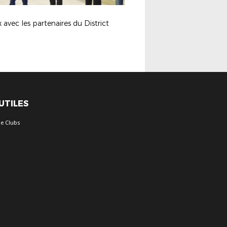
avec les partenaires du District
 UTILES
e Clubs