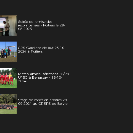
Soirée de remise des
récompenses - Poitiers le 29-
08-2025
CPS Gardiens de but 23-10-
2024 à Poitiers
Match amical sélections 86/79
U15G à Benassay - 16-10-
2024
Stage de cohésion arbitres 28-
09-2024 au CREPS de Boivre