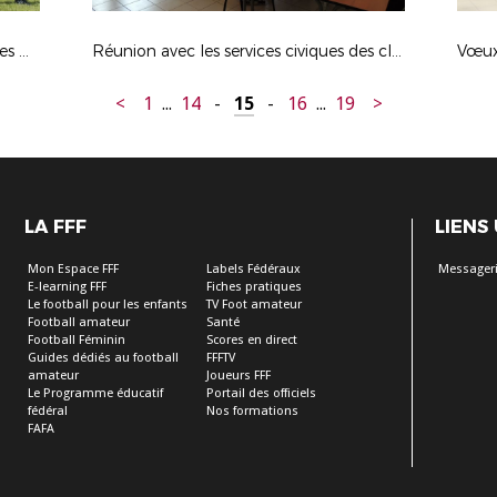
Echange d'arbitres avec le District des Deux Sèvres
Réunion avec les services civiques des clubs le 24-2-18
Vœux 
<
1
...
14
-
15
-
16
...
19
>
LA FFF
LIENS
Mon Espace FFF
Labels Fédéraux
Messageri
E-learning FFF
Fiches pratiques
Le football pour les enfants
TV Foot amateur
Football amateur
Santé
Football Féminin
Scores en direct
Guides dédiés au football
FFFTV
amateur
Joueurs FFF
Le Programme éducatif
Portail des officiels
fédéral
Nos formations
FAFA