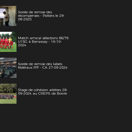
Soirée de remise des
récompenses - Poitiers le 29-
08-2025
Match amical sélections 86/79
U15G à Benassay - 16-10-
2024
Soirée de remise des labels
fédéraux FFF - CA 27-09-2024
Stage de cohésion arbitres 28-
09-2024 au CREPS de Boivre