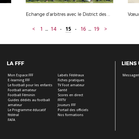
Echange d'arbitres avec le District des Deux Sèvres
Vœux 
<
1
...
14
-
15
-
16
...
19
>
LA FFF
LIENS
Mon Espace FFF
Labels Fédéraux
Messageri
E-learning FFF
Fiches pratiques
Le football pour les enfants
TV Foot amateur
Football amateur
Santé
Football Féminin
Scores en direct
Guides dédiés au football
FFFTV
amateur
Joueurs FFF
Le Programme éducatif
Portail des officiels
fédéral
Nos formations
FAFA