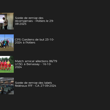
Soirée de remise des
récompenses - Poitiers le 29-
08-2025
CPS Gardiens de but 23-10-
2024 à Poitiers
Match amical sélections 86/79
U15G à Benassay - 16-10-
2024
Soirée de remise des labels
fédéraux FFF - CA 27-09-2024