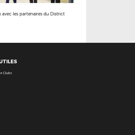
avec les partenaires du District
 UTILES
e Clubs