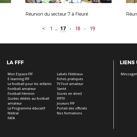
Réunion du secteur 7 à Fleuré
Réuni
<
1
...
17
-
18
-
19
LA FFF
LIENS
Mon Espace FFF
Labels Fédéraux
Messageri
E-learning FFF
Fiches pratiques
Le football pour les enfants
TV Foot amateur
Football amateur
Santé
Football Féminin
Scores en direct
Guides dédiés au football
FFFTV
amateur
Joueurs FFF
Le Programme éducatif
Portail des officiels
fédéral
Nos formations
FAFA