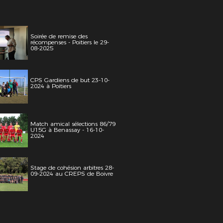
Soirée de remise des
récompenses - Poitiers le 29-
08-2025
CPS Gardiens de but 23-10-
2024 à Poitiers
Match amical sélections 86/79
U15G à Benassay - 16-10-
2024
Stage de cohésion arbitres 28-
09-2024 au CREPS de Boivre