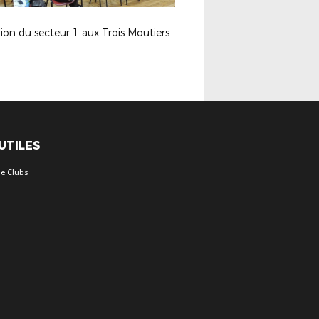
on du secteur 1 aux Trois Moutiers
 UTILES
e Clubs