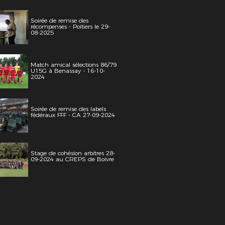
Soirée de remise des
récompenses - Poitiers le 29-
08-2025
Match amical sélections 86/79
U15G à Benassay - 16-10-
2024
Soirée de remise des labels
fédéraux FFF - CA 27-09-2024
Stage de cohésion arbitres 28-
09-2024 au CREPS de Boivre