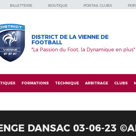
BILLETTERIE
BOUTIQUE
PORTAIL CLUBS
PORT
DISTRICT DE LA VIENNE DE
FOOTBALL
"La Passion du Foot, la Dynamique en plus"
TIQUES
FORMATIONS
TECHNIQUE
ARBITRAGE
CLUBS
NGE DANSAC 03-06-23 ©AL