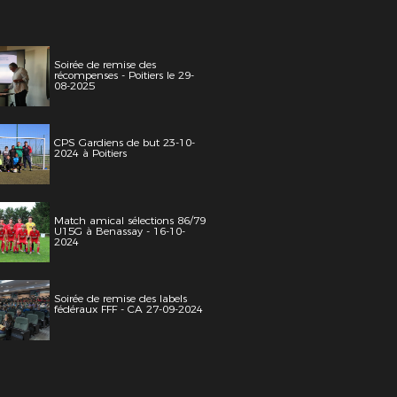
Soirée de remise des
récompenses - Poitiers le 29-
08-2025
CPS Gardiens de but 23-10-
2024 à Poitiers
Match amical sélections 86/79
U15G à Benassay - 16-10-
2024
Soirée de remise des labels
fédéraux FFF - CA 27-09-2024