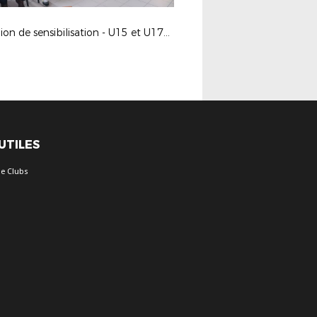
Réunion de sensibilisation - U15 et U17D1 15-09-23
 UTILES
e Clubs