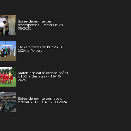
Soirée de remise des
récompenses - Poitiers le 29-
08-2025
CPS Gardiens de but 23-10-
2024 à Poitiers
Match amical sélections 86/79
U15G à Benassay - 16-10-
2024
Soirée de remise des labels
fédéraux FFF - CA 27-09-2024