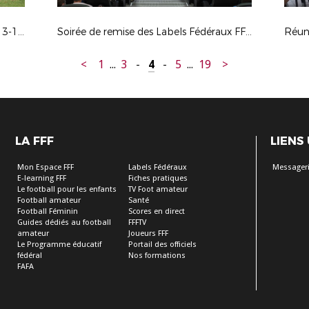
« Et si les filles jouaient au foot ? » - 13-10-2023 à Buxerolles
Soirée de remise des Labels Fédéraux FFF - CA 29-09-23
<
1
...
3
-
4
-
5
...
19
>
LA FFF
LIENS
Mon Espace FFF
Labels Fédéraux
Messageri
E-learning FFF
Fiches pratiques
Le football pour les enfants
TV Foot amateur
Football amateur
Santé
Football Féminin
Scores en direct
Guides dédiés au football
FFFTV
amateur
Joueurs FFF
Le Programme éducatif
Portail des officiels
fédéral
Nos formations
FAFA