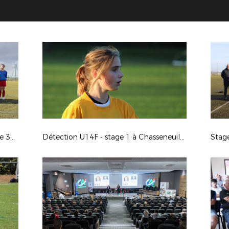
Détection U13F - stage 1 à Poitiers le 30-10-23
Détection U14F - stage 1 à Chasseneuil-du-Poitou le 22-11-23