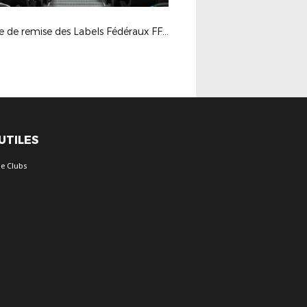
Soirée de remise des Labels Fédéraux FFF - CA 29-09-23
 UTILES
e Clubs