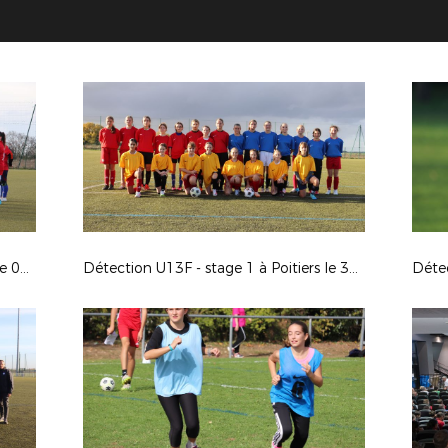
Détection U14F - stage 2 à Poitiers le 06-12-2023
Détection U13F - stage 1 à Poitiers le 30-10-23