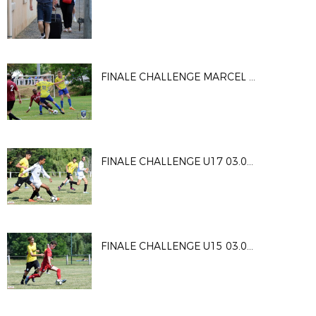
FINALE CHALLENGE MARCEL RENAUDIE / ESPOIR - ST MAURICE GENÇAY / ©Mickaël PICHON
FINALE CHALLENGE U17 03.06.2023 - ©Alain Biais - District 86
FINALE CHALLENGE U15 03.06.2023 - ©Alain Biais - District 86