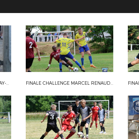
FINALE JOLLIET-ROUSSEAU / DISSAY-COLOMBIERS / ©Mickael PICHON
FINALE CHALLENGE MARCEL RENAUDIE / ESPOIR - ST MAURICE GENÇAY / ©Mickaël PICHON