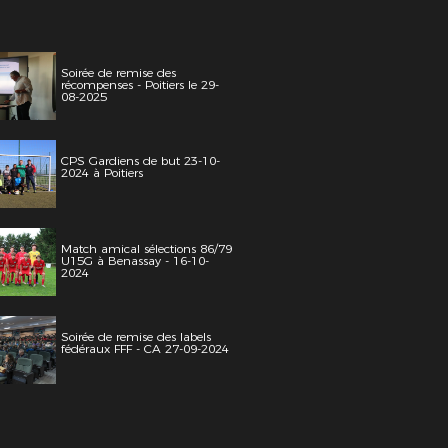
Soirée de remise des
récompenses - Poitiers le 29-
08-2025
CPS Gardiens de but 23-10-
2024 à Poitiers
Match amical sélections 86/79
U15G à Benassay - 16-10-
2024
Soirée de remise des labels
fédéraux FFF - CA 27-09-2024