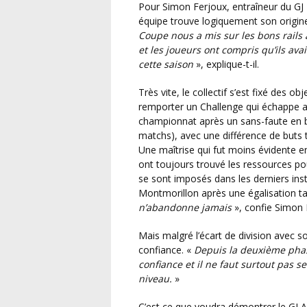
Pour Simon Ferjoux, entraîneur du GJ Dissay-Beaumont, la montée en puissance de son
équipe trouve logiquement son origin
Coupe nous a mis sur les bons rails
et les joueurs ont compris qu’ils ava
cette saison
», explique-t-il.
Très vite, le collectif s’est fixé des objectifs ambitieux : rester invaincu en championnat et enfin
remporter un Challenge qui échappe au
championnat après un sans-faute en br
matchs), avec une différence de buts 
Une maîtrise qui fut moins évidente en
ont toujours trouvé les ressources pou
se sont imposés dans les derniers inst
Montmorillon après une égalisation ta
n’abandonne jamais
», confie Simon 
Mais malgré l’écart de division avec son adversaire à venir, l’entraîneur refuse tout excès de
confiance. «
Depuis la deuxième phas
confiance et il ne faut surtout pas se 
niveau.
»
C’est ce que voudra démontrer le GJ Avenir 86 qui aborde cette finale avec un mélange de