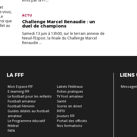
émis par la Pr...
et
z-vous,
ACTU
Le
insi que
Challenge Marcel Renaudie : un
llet au
duel de champions
Samedi 13 juin à 13h00, sur le terrain annexe de
Nieuil-l’Espoir, la finale du Challenge Marcel
Renaudie ...
LA FFF
LIENS
Mon Espace FFF
Labels Fédéraux
Messageri
E-learning FFF
Fiches pratiques
Le football pour les enfants
TV Foot amateur
Football amateur
Santé
Football Féminin
Scores en direct
Guides dédiés au football
FFFTV
amateur
Joueurs FFF
Le Programme éducatif
Portail des officiels
fédéral
Nos formations
FAFA