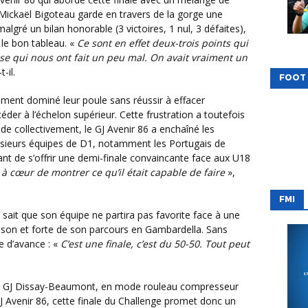
r Mickaël Bigoteau garde en travers de la gorge une
gré un bilan honorable (3 victoires, 1 nul, 3 défaites),
 le bon tableau. «
Ce sont en effet deux-trois points qui
e qui nous ont fait un peu mal. On avait vraiment un
-il.
FOOT
der à l’échelon supérieur. Cette frustration a toutefois
ide collectivement, le GJ Avenir 86 a enchaîné les
sieurs équipes de D1, notamment les Portugais de
vant de s’offrir une demi-finale convaincante face aux U18
 à cœur de montrer ce qu’il était capable de faire
»,
FMI
ison et forte de son parcours en Gambardella. Sans
 d’avance : «
C’est une finale, c’est du 50-50. Tout peut
GJ Avenir 86, cette finale du Challenge promet donc un