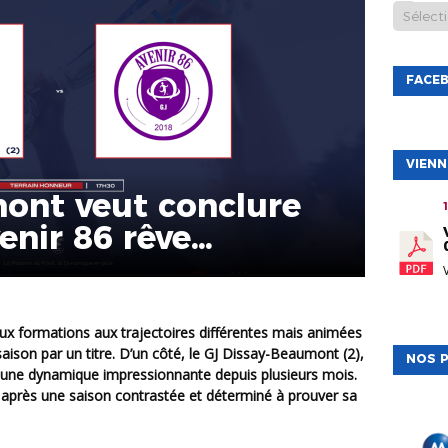
FACE
VIEN
ont veut conclure
enir 86 rêve
aison par un titre. D’un côté, le GJ Dissay-Beaumont (2),
NOS P
 une dynamique impressionnante depuis plusieurs mois.
rd après une saison contrastée et déterminé à prouver sa