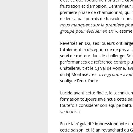
frustration et d’ambition. L’entraîneu
première phase de championnat, qui mal
ne leur a pas permis de basculer dans
nous manquent sur la première phas
groupe pour évoluer en D1
», estime-t
Reversés en D2, ses joueurs ont largement dominé leur poule sans réussir à effacer
totalement la déception de ne pas accé
servi de moteur dans le challenge. Sol
performances de référence contre plu
Châtellerault et le GJ Val de Vonne, a
du GJ Montasèvres. «
Le groupe avait
souligne l’entraîneur.
Lucide avant cette finale, le technicien sait que son équipe ne partira pas favorite face à une
formation toujours invaincue cette sa
toutefois considérer son équipe battue
se jouer.
»
Entre la régularité impressionnante du GJ Dissay-Beaumont, en mode rouleau compresseur
cette saison, et l’élan revanchard du 