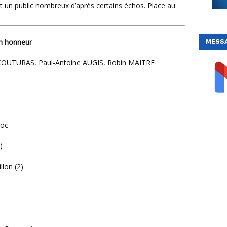
nt un public nombreux d’après certains échos. Place au
in honneur
MESS
COUTURAS, Paul-Antoine AUGIS, Robin MAITRE
roc
)
llon (2)