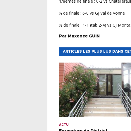
1/8èmes de finale : 0-2 vs Châtellerau
¼ de finale : 6-0 vs GJ Val de Vonne
½ de finale : 1-1 (tab 2-4) vs GJ Mont
Par
Maxence
GUIN
ARTICLES LES PLUS LUS DANS CE
ACTU
Fermeture du District