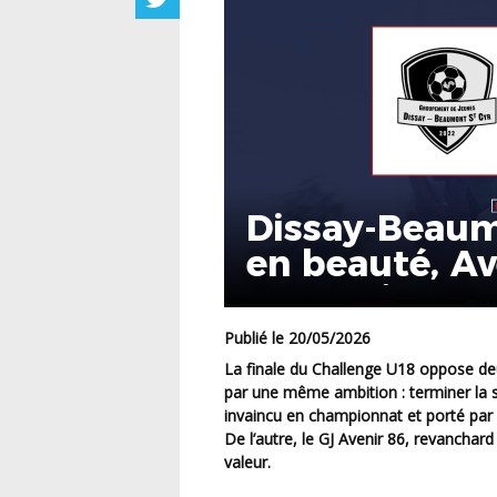
Dissay-Beaum
en beauté, Av
d’exploit
Publié le 20/05/2026
La finale du Challenge U18 oppose deux formations aux trajectoires différentes mais animées
par une même ambition : terminer la s
invaincu en championnat et porté par
De l’autre, le GJ Avenir 86, revancha
valeur.