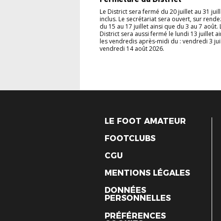
Le District sera fermé du 20 juillet au 31 juill
inclus. Le secrétariat sera ouvert, sur rende
du 15 au 17 juillet ainsi que du 3 au 7 août. 
District sera aussi fermé le lundi 13 juillet a
les vendredis après-midi du : vendredi 3 jui
vendredi 14 août 2026.
LE FOOT AMATEUR
FOOTCLUBS
CGU
MENTIONS LÉGALES
DONNÉES
PERSONNELLES
PRÉFÉRENCES