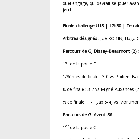
duel engagé, qui devrait se jouer ava
jeu !
Finale challenge U18 | 17h30 | Terra
Arbitres désignés :
Joé ROBIN, Hugo 
Parcours de GJ Dissay-Beaumont (2) :
er
1
de la poule D
1/8èmes de finale : 3-0 vs Poitiers Ba
¼ de finale : 3-2 vs Migné-Auxances (2
½ de finale : 1-1 (tab 5-4) vs Montmori
Parcours de GJ Avenir 86 :
er
1
de la poule C