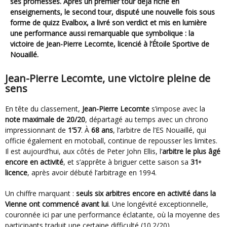
ses promesses. Après un premier tour déjà riche en
enseignements, le second tour, disputé une nouvelle fois sous
forme de quizz Evalbox, a livré son verdict et mis en lumière
une performance aussi remarquable que symbolique : la
victoire de Jean-Pierre Lecomte, licencié à l’Étoile Sportive de
Nouaillé.
Jean-Pierre Lecomte, une victoire pleine de
sens
En tête du classement,
Jean-Pierre Lecomte
s’impose avec la
note maximale de 20/20
, départagé au temps avec un chrono
impressionnant de
1’57
. À
68 ans
, l’arbitre de l’ES Nouaillé, qui
officie également en motoball, continue de repousser les limites.
Il est aujourd’hui, aux côtés de Peter John Ellis, l’
arbitre le plus âgé
encore en activité
, et s’apprête à briguer cette saison sa
31ᵉ
licence
, après avoir débuté l’arbitrage en 1994.
Un chiffre marquant :
seuls six arbitres encore en activité dans la
Vienne ont commencé avant lui
. Une longévité exceptionnelle,
couronnée ici par une performance éclatante, où la moyenne des
participants traduit une certaine difficulté (10.2/20).