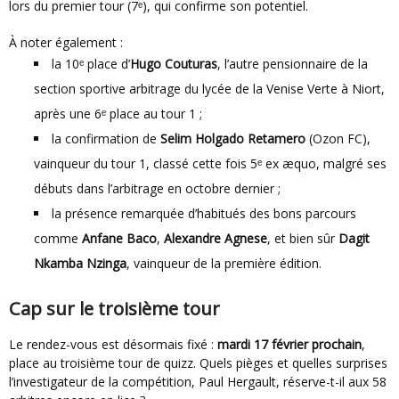
lors du premier tour (7ᵉ), qui confirme son potentiel.
À noter également :
la 10ᵉ place d’
Hugo Couturas
, l’autre pensionnaire de la
section sportive arbitrage du lycée de la Venise Verte à Niort,
après une 6ᵉ place au tour 1 ;
la confirmation de
Selim Holgado Retamero
(Ozon FC),
vainqueur du tour 1, classé cette fois 5ᵉ ex æquo, malgré ses
débuts dans l’arbitrage en octobre dernier ;
la présence remarquée d’habitués des bons parcours
comme
Anfane Baco
,
Alexandre Agnese
, et bien sûr
Dagit
Nkamba Nzinga
, vainqueur de la première édition.
Cap sur le troisième tour
Le rendez-vous est désormais fixé :
mardi 17 février prochain
,
place au troisième tour de quizz. Quels pièges et quelles surprises
l’investigateur de la compétition, Paul Hergault, réserve-t-il aux 58