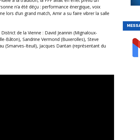
idèle à la tradition, la FFF avait en effet prévu un
personne n’a été déçu : performance énergique, voix
lors d’un grand match, Amir a su faire vibrer la salle
MESS
lle-Bâton), Sandrine Vermond (Buxerolles), Steve
u (Smarves-Iteuil), Jacques Dantan (représentant du