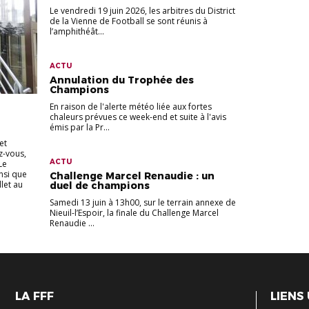
Le vendredi 19 juin 2026, les arbitres du District
de la Vienne de Football se sont réunis à
l’amphithéât...
ACTU
Annulation du Trophée des
Champions
En raison de l'alerte météo liée aux fortes
chaleurs prévues ce week-end et suite à l'avis
émis par la Pr...
et
z-vous,
ACTU
Le
insi que
Challenge Marcel Renaudie : un
llet au
duel de champions
Samedi 13 juin à 13h00, sur le terrain annexe de
Nieuil-l’Espoir, la finale du Challenge Marcel
Renaudie ...
LA FFF
LIENS