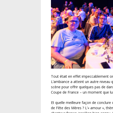
Tout était en effet impeccablement orchestré par la FFF, la LFNA et le District de la Vienne.
L’ambiance a atteint un autre niveau 
scène pour offrir quelques pas de dan
Coupe de France – un moment que lu
Et quelle meilleure façon de conclure ce week-end que par une touche d’émotion, en ce jour
de Fête des Mères ? L’« amour », thèm