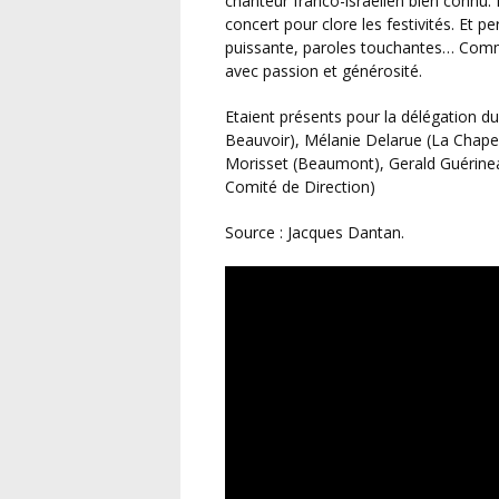
chanteur franco-israélien bien connu. F
concert pour clore les festivités. Et 
puissante, paroles touchantes… Comme 
avec passion et générosité.
Etaient présents pour la délégation du District de la Vienne : David Jeannin (Mignaloux-
Beauvoir), Mélanie Delarue (La Chape
Morisset (Beaumont), Gerald Guérinea
Comité de Direction)
Source : Jacques Dantan.