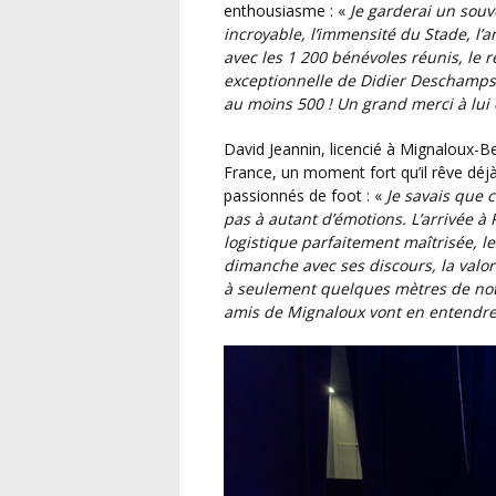
enthousiasme : «
Je garderai un souv
incroyable, l’immensité du Stade, l’
avec les 1 200 bénévoles réunis, le r
exceptionnelle de Didier Deschamps, 
au moins 500 ! Un grand merci à lui 
David Jeannin, licencié à Mignaloux-Beauvoir, vivait également sa première visite au Stade de
France, un moment fort qu’il rêve déjà
passionnés de foot : «
Je savais que 
pas à autant d’émotions. L’arrivée à 
logistique parfaitement maîtrisée, l
dimanche avec ses discours, la valo
à seulement quelques mètres de notre
amis de Mignaloux vont en entendre