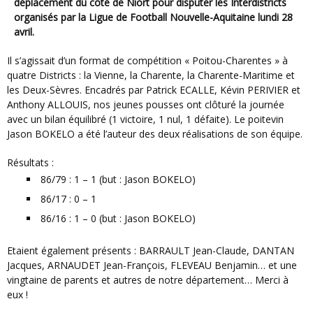
déplacement du côté de Niort pour disputer les Interdistricts
organisés par la Ligue de Football Nouvelle-Aquitaine lundi 28
avril.
Il s’agissait d’un format de compétition « Poitou-Charentes » à
quatre Districts : la Vienne, la Charente, la Charente-Maritime et
les Deux-Sèvres. Encadrés par Patrick ECALLE, Kévin PERIVIER et
Anthony ALLOUIS, nos jeunes pousses ont clôturé la journée
avec un bilan équilibré (1 victoire, 1 nul, 1 défaite). Le poitevin
Jason BOKELO a été l’auteur des deux réalisations de son équipe.
Résultats :
86/79 : 1 – 1 (but : Jason BOKELO)
86/17 : 0 – 1
86/16 : 1 – 0 (but : Jason BOKELO)
Etaient également présents : BARRAULT Jean-Claude, DANTAN
Jacques, ARNAUDET Jean-François, FLEVEAU Benjamin… et une
vingtaine de parents et autres de notre département… Merci à
eux !