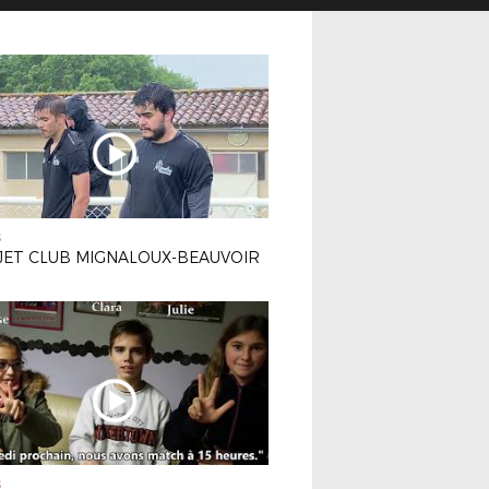
S
JET CLUB MIGNALOUX-BEAUVOIR
S