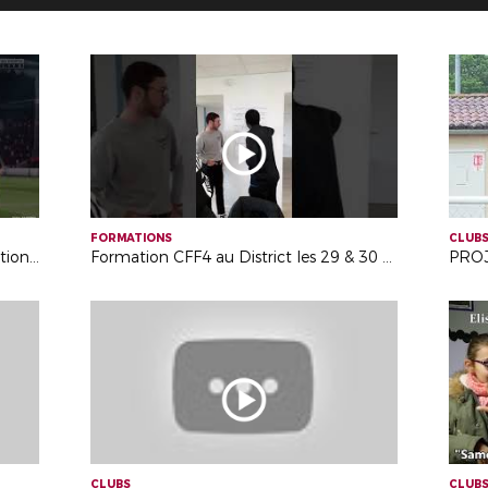
FORMATIONS
CLUB
Lancement d'une nouvelle compétition eFoot
Formation CFF4 au District les 29 & 30 novembre : projet associatif
PRO
CLUBS
CLUB