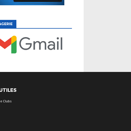
AGERIE
 UTILES
e Clubs