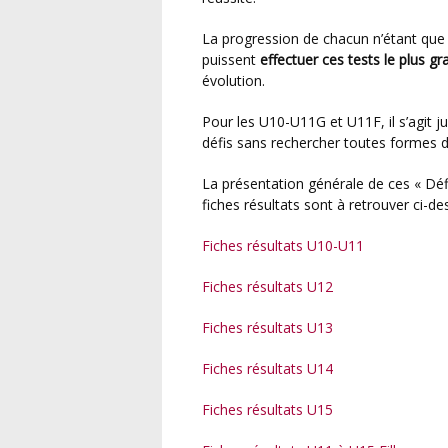
La progression de chacun n’étant que l’unique but visé, il paraît donc logique que les jeunes
puissent
effectuer ces tests le plus g
évolution.
Pour les U10-U11G et U11F, il s’agit 
défis sans rechercher toutes formes 
La présentation générale de ces « Déf
fiches résultats sont à retrouver ci-de
Fiches résultats U10-U11
Fiches résultats U12
Fiches résultats U13
Fiches résultats U14
Fiches résultats U15