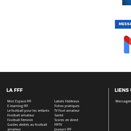
MESS
LA FFF
LIENS
Mon Espace FFF
Labels Fédéraux
Messageri
E-learning FFF
Fiches pratiques
Le football pour les enfants
TV Foot amateur
Football amateur
Santé
Football Féminin
Scores en direct
Guides dédiés au football
FFFTV
amateur
Joueurs FFF