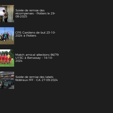
Soirée de remise des
récompenses - Poitiers le 29-
08-2025
CPS Gardiens de but 23-10-
2024 à Poitiers
Match amical sélections 86/79
U15G à Benassay - 16-10-
2024
Soirée de remise des labels
fédéraux FFF - CA 27-09-2024